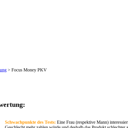
rung
> Focus Money PKV
wertung:
Schwachpunkte des Tests:
Eine Frau (respektive Mann) interessiert
Geschlecht mehr zahlen würde und deshalb das Produkt schlechter 