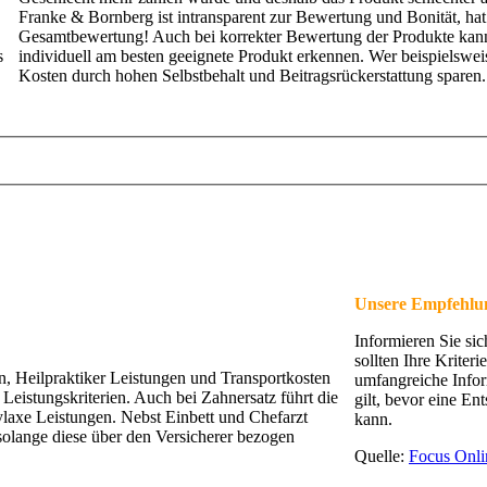
Franke & Bornberg ist intransparent zur Bewertung und Bonität, hat
Gesamtbewertung! Auch bei korrekter Bewertung der Produkte kann 
s
individuell am besten geeignete Produkt erkennen. Wer beispielswei
Kosten durch hohen Selbstbehalt und Beitragsrückerstattung sparen
Unsere Empfehlu
Informieren Sie si
sollten Ihre Krite
n, Heilpraktiker Leistungen und Transportkosten
umfangreiche Inform
Leistungskriterien. Auch bei Zahnersatz führt die
gilt, bevor eine E
laxe Leistungen. Nebst Einbett und Chefarzt
kann.
solange diese über den Versicherer bezogen
Quelle:
Focus Onli