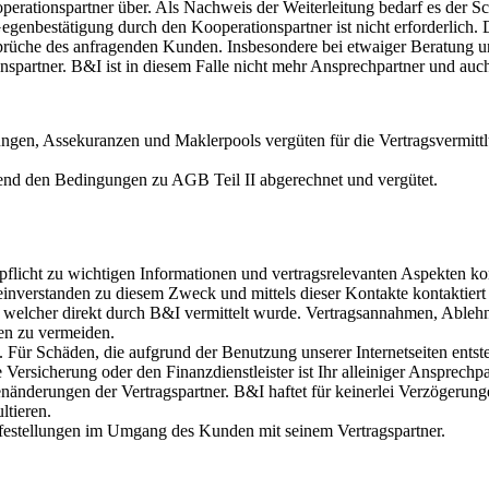
perationspartner über. Als Nachweis der Weiterleitung bedarf es der S
nbestätigung durch den Kooperationspartner ist nicht erforderlich. De
sprüche des anfragenden Kunden. Insbesondere bei etwaiger Beratung u
rtner. B&I ist in diesem Falle nicht mehr Ansprechpartner und auch 
ungen, Assekuranzen und Maklerpools vergüten für die Vertragsvermittl
end den Bedingungen zu AGB Teil II abgerechnet und vergütet.
flicht zu wichtigen Informationen und vertragsrelevanten Aspekten k
nverstanden zu diesem Zweck und mittels dieser Kontakte kontaktiert
elcher direkt durch B&I vermittelt wurde. Vertragsannahmen, Ablehn
en zu vermeiden.
. Für Schäden, die aufgrund der Benutzung unserer Internetseiten en
rsicherung oder den Finanzdienstleister ist Ihr alleiniger Ansprechp
tenänderungen der Vertragspartner. B&I haftet für keinerlei Verzöger
ltieren.
ilfestellungen im Umgang des Kunden mit seinem Vertragspartner.