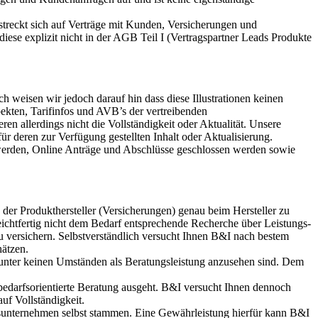
streckt sich auf Verträge mit Kunden, Versicherungen und
ese explizit nicht in der AGB Teil I (Vertragspartner Leads Produkte
 weisen wir jedoch darauf hin dass diese Illustrationen keinen
pekten, Tarifinfos und AVB’s der vertreibenden
ren allerdings nicht die Vollständigkeit oder Aktualität. Unsere
ür deren zur Verfügung gestellten Inhalt oder Aktualisierung.
t werden, Online Anträge und Abschlüsse geschlossen werden sowie
der Produkthersteller (Versicherungen) genau beim Hersteller zu
ichtfertig nicht dem Bedarf entsprechende Recherche über Leistungs-
 versichern. Selbstverständlich versucht Ihnen B&I nach bestem
hätzen.
 unter keinen Umständen als Beratungsleistung anzusehen sind. Dem
bedarfsorientierte Beratung ausgeht. B&I versucht Ihnen dennoch
f Vollständigkeit.
gsunternehmen selbst stammen. Eine Gewährleistung hierfür kann B&I