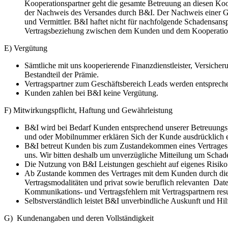
Kooperationspartner geht die gesamte Betreuung an diesen Koo
der Nachweis des Versandes durch B&I. Der Nachweis einer Gege
und Vermittler. B&I haftet nicht für nachfolgende Schadensan
Vertragsbeziehung zwischen dem Kunden und dem Kooperationspa
E) Vergütung
Sämtliche mit uns kooperierende Finanzdienstleister, Versicher
Bestandteil der Prämie.
Vertragspartner zum Geschäftsbereich Leads werden entsprech
Kunden zahlen bei B&I keine Vergütung.
F) Mitwirkungspflicht, Haftung und Gewährleistung
B&I wird bei Bedarf Kunden entsprechend unserer Betreuungsp
und oder Mobilnummer erklären Sich der Kunde ausdrücklich ei
B&I betreut Kunden bis zum Zustandekommen eines Vertrages w
uns. Wir bitten deshalb um unverzügliche Mitteilung um Schad
Die Nutzung von B&I Leistungen geschieht auf eigenes Risiko
Ab Zustande kommen des Vertrages mit dem Kunden durch die Ve
Vertragsmodalitäten und privat sowie beruflich relevanten Da
Kommunikations- und Vertragsfehlern mit Vertragspartnern resu
Selbstverständlich leistet B&I unverbindliche Auskunft und H
G) Kundenangaben und deren Vollständigkeit