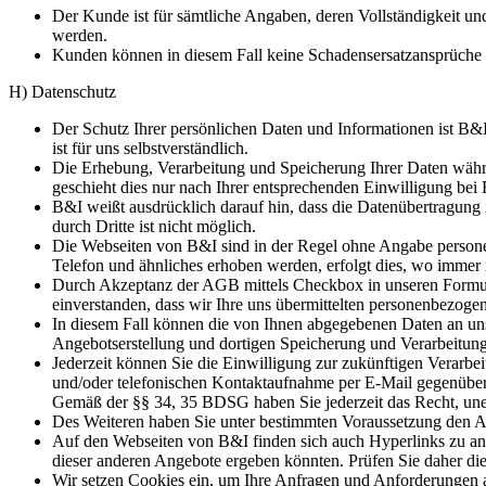
Der Kunde ist für sämtliche Angaben, deren Vollständigkeit u
werden.
Kunden können in diesem Fall keine Schadensersatzansprüche
H) Datenschutz
Der Schutz Ihrer persönlichen Daten und Informationen ist B
ist für uns selbstverständlich.
Die Erhebung, Verarbeitung und Speicherung Ihrer Daten währe
geschieht dies nur nach Ihrer entsprechenden Einwilligung bei
B&I weißt ausdrücklich darauf hin, dass die Datenübertragung 
durch Dritte ist nicht möglich.
Die Webseiten von B&I sind in der Regel ohne Angabe persone
Telefon und ähnliches erhoben werden, erfolgt dies, wo immer 
Durch Akzeptanz der AGB mittels Checkbox in unseren Formul
einverstanden, dass wir Ihre uns übermittelten personenbezog
In diesem Fall können die von Ihnen abgegebenen Daten an un
Angebotserstellung und dortigen Speicherung und Verarbeitun
Jederzeit können Sie die Einwilligung zur zukünftigen Verar
und/oder telefonischen Kontaktaufnahme per E-Mail gegenübe
Gemäß der §§ 34, 35 BDSG haben Sie jederzeit das Recht, unent
Des Weiteren haben Sie unter bestimmten Voraussetzung den A
Auf den Webseiten von B&I finden sich auch Hyperlinks zu an
dieser anderen Angebote ergeben könnten. Prüfen Sie daher di
Wir setzen Cookies ein, um Ihre Anfragen und Anforderungen 