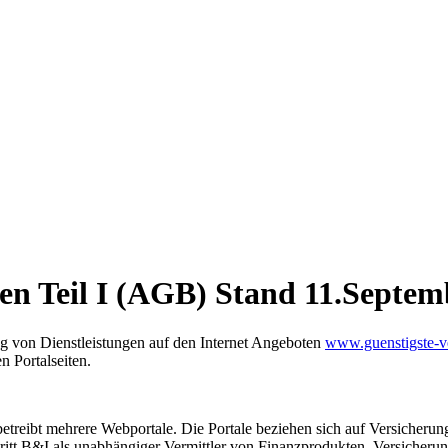
en Teil I (AGB) Stand 11.Septem
ng von Dienstleistungen auf den Internet Angeboten
www.guenstigste-v
 Portalseiten.
reibt mehrere Webportale. Die Portale beziehen sich auf Versicherung
ritt B&I als unabhängiger Vermittler von Finanzprodukten, Versicheru