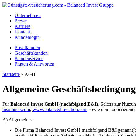
Unternehmen
Presse
Karriere
Kontakt
Kundenlogin
Privatkunden
Geschäftskunden
Kundenservice
Fragen & Antworten
Startseite
> AGB
Allgemeine Geschäftsbedingung
Für
Balanced Invest GmbH (nachfolgend B&I),
Selters zur Nutzu
insurance.com
,
www.balanced-aviation.com
sowie den kooperierenden
A) Allgemeines
Die Firma Balanced Invest GmbH (nachfolgend B&I genannt)bet
vergleicht Produkte der Anbieter am Markt. Zu diesem Zweck t