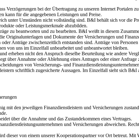
ss Verzögerungen bei der Übertragung zu unseren Internet Portalen zu
ten kann für die angegebenen Leistungen und Preise.
ich unter Umständen nicht vollständig sind. B&I behält sich vor die Pr
e Produkte oder Leistungsmerkmale abzubilden.
träge zu beantworten und zu bearbeiten. B&I weißt in diesem Zusammenh
ie Originalunterlagen und Dokumente der Versicherungen und Finanzdien
 oder Anträge zwischenzeitlich entstanden sind. Anträge von Personen w
en von uns im Einzelfall unbearbeitet und unbeantwortet bleiben.
nd erheben nicht den Anspruch dieselbe Beurteilung wie andere Verglei
liegt über Annahme oder Ablehnung eines Antrages oder einer Anfrage z
tscheidungen von Versicherungs- und Finanzdienstleistungsunternehme
eistern schriftlich zugesicherte Aussagen. Im Einzelfall sieht sich B&I 
cherungen
g mit den jeweiligen Finanzdienstleistern und Versicherungen zustand
nde.
cheidet über die Annahme und das Zustandekommen eines Vertrages.
anzdienstleistungsunternehmen und Versicherungen abweichen. Rechtsv
ird dieser von einem unserer Kooperationspartner vor Ort betreut. Mi