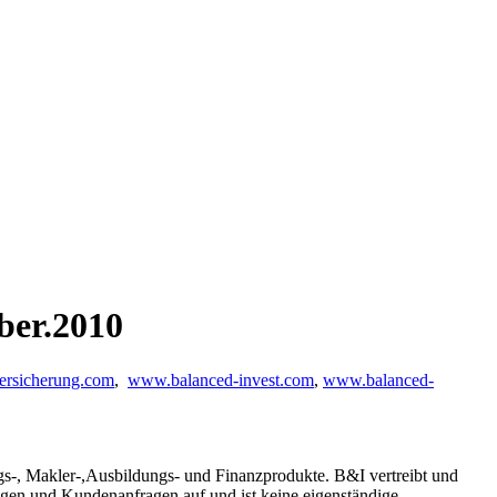
ber.2010
ersicherung.com
,
www.balanced-invest.com
,
www.balanced-
s-, Makler-,Ausbildungs- und Finanzprodukte. B&I vertreibt und
ngen und Kundenanfragen auf und ist keine eigenständige