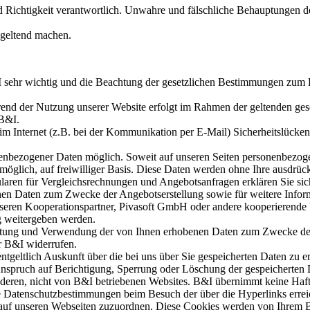
nd Richtigkeit verantwortlich. Unwahre und fälschliche Behauptungen
 geltend machen.
&I sehr wichtig und die Beachtung der gesetzlichen Bestimmungen zum
nd der Nutzung unserer Website erfolgt im Rahmen der geltenden gese
 B&I.
im Internet (z.B. bei der Kommunikation per E-Mail) Sicherheitslücke
nbezogener Daten möglich. Soweit auf unseren Seiten personenbezoge
möglich, auf freiwilliger Basis. Diese Daten werden ohne Ihre ausdrüc
aren für Vergleichsrechnungen und Angebotsanfragen erklären Sie sic
enen Daten zum Zwecke der Angebotserstellung sowie für weitere Infor
seren Kooperationspartner, Pivasoft GmbH oder andere kooperierende
g weitergeben werden.
beitung und Verwendung der von Ihnen erhobenen Daten zum Zwecke de
r B&I widerrufen.
geltlich Auskunft über die bei uns über Sie gespeicherten Daten zu er
nspruch auf Berichtigung, Sperrung oder Löschung der gespeicherten 
deren, nicht von B&I betriebenen Websites. B&I übernimmt keine Haftu
e Datenschutzbestimmungen beim Besuch der über die Hyperlinks errei
auf unseren Webseiten zuzuordnen. Diese Cookies werden von Ihrem Bro