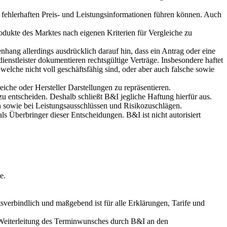
 fehlerhaften Preis- und Leistungsinformationen führen können. Auch
odukte des Marktes nach eigenen Kriterien für Vergleiche zu
ang allerdings ausdrücklich darauf hin, dass ein Antrag oder eine
stleister dokumentieren rechtsgültige Verträge. Insbesondere haftet
elche nicht voll geschäftsfähig sind, oder aber auch falsche sowie
che oder Hersteller Darstellungen zu repräsentieren.
u entscheiden. Deshalb schließt B&I jegliche Haftung hierfür aus.
n sowie bei Leistungsausschlüssen und Risikozuschlägen.
als Überbringer dieser Entscheidungen. B&I ist nicht autorisiert
e.
erbindlich und maßgebend ist für alle Erklärungen, Tarife und
t Weiterleitung des Terminwunsches durch B&I an den