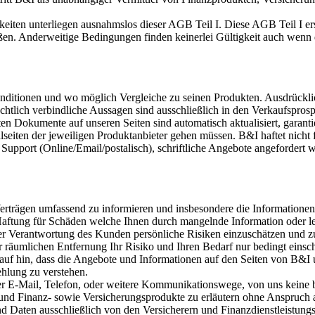
gkeiten unterliegen ausnahmslos dieser AGB Teil I. Diese AGB Teil I er
ßen. Anderweitige Bedingungen finden keinerlei Gültigkeit auch wenn di
ditionen und wo möglich Vergleiche zu seinen Produkten. Ausdrücklich
echtlich verbindliche Aussagen sind ausschließlich in den Verkaufspros
en Dokumente auf unseren Seiten sind automatisch aktualisiert, garantie
lseiten der jeweiligen Produktanbieter gehen müssen. B&I haftet nicht f
 Support (Online/Email/postalisch), schriftliche Angebote angeforder
erträgen umfassend zu informieren und insbesondere die Informationen 
Haftung für Schäden welche Ihnen durch mangelnde Information oder le
er Verantwortung des Kunden persönliche Risiken einzuschätzen und zu
 räumlichen Entfernung Ihr Risiko und Ihren Bedarf nur bedingt einsc
auf hin, dass die Angebote und Informationen auf den Seiten von B&I
ehlung zu verstehen.
ber E-Mail, Telefon, oder weitere Kommunikationswege, von uns keine 
nd Finanz- sowie Versicherungsprodukte zu erläutern ohne Anspruch au
nd Daten ausschließlich von den Versicherern und Finanzdienstleistun