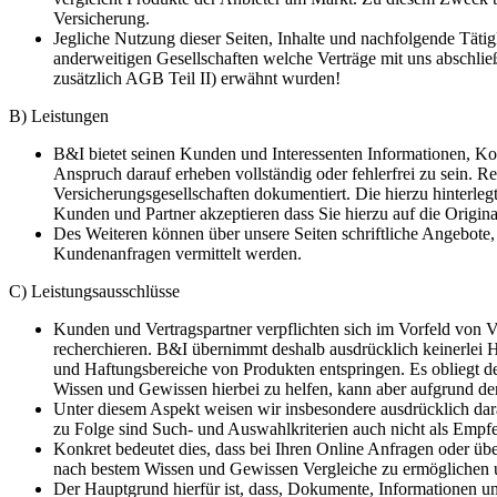
Versicherung.
Jegliche Nutzung dieser Seiten, Inhalte und nachfolgende Täti
anderweitigen Gesellschaften welche Verträge mit uns abschlie
zusätzlich AGB Teil II) erwähnt wurden!
B) Leistungen
B&I bietet seinen Kunden und Interessenten Informationen, Kon
Anspruch darauf erheben vollständig oder fehlerfrei zu sein. R
Versicherungsgesellschaften dokumentiert. Die hierzu hinterlegt
Kunden und Partner akzeptieren dass Sie hierzu auf die Origina
Des Weiteren können über unsere Seiten schriftliche Angebote,
Kundenanfragen vermittelt werden.
C) Leistungsausschlüsse
Kunden und Vertragspartner verpflichten sich im Vorfeld von V
recherchieren. B&I übernimmt deshalb ausdrücklich keinerlei 
und Haftungsbereiche von Produkten entspringen. Es obliegt d
Wissen und Gewissen hierbei zu helfen, kann aber aufgrund der
Unter diesem Aspekt weisen wir insbesondere ausdrücklich dar
zu Folge sind Such- und Auswahlkriterien auch nicht als Empf
Konkret bedeutet dies, dass bei Ihren Online Anfragen oder ü
nach bestem Wissen und Gewissen Vergleiche zu ermöglichen u
Der Hauptgrund hierfür ist, dass, Dokumente, Informationen u