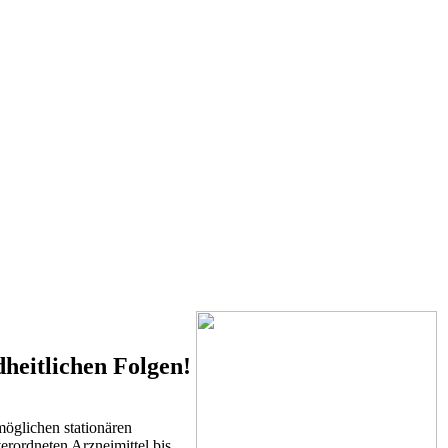
heitlichen Folgen!
öglichen stationären
erordneten Arzneimittel bis