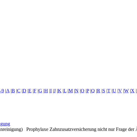
-9
|
A
|
B
|
C
|
D
|
E
|
F
|
G
|
H
|
I
|
J
|
K
|
L
|
M
|
N
|
O
|
P
|
Q
|
R
|
S
|
T
|
U
|
V
|
W
|
X
|
igung
ahnreinigung) Prophylaxe Zahnzusatzversicherung nicht nur Frage der 