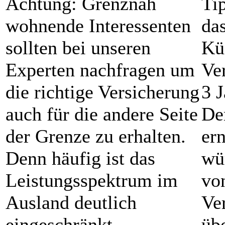
Achtung:
Grenznah
Ti
wohnende Interessenten
das
sollten bei unseren
Kü
Experten nachfragen um
Ver
die richtige Versicherung
3 J
auch für die andere Seite
De
der Grenze zu erhalten.
er
Denn häufig ist das
wü
Leistungsspektrum im
vo
Ausland deutlich
Ve
eingeschränkt.
üb