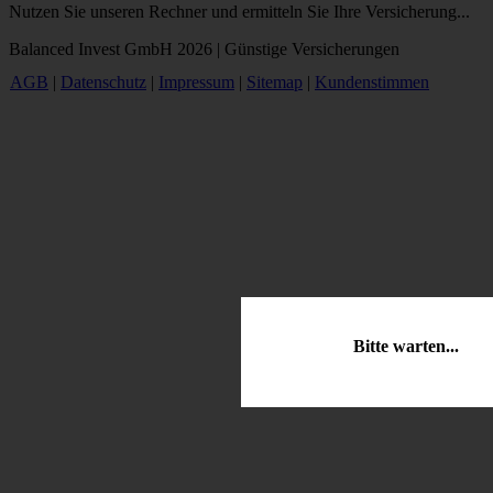
Nutzen Sie unseren Rechner und ermitteln Sie Ihre Versicherung...
Balanced Invest GmbH 2026 | Günstige Versicherungen
AGB
|
Datenschutz
|
Impressum
|
Sitemap
|
Kundenstimmen
Bitte warten...